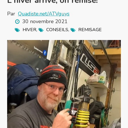
L'hiver arrive, on remise!
Par
Quadiste.net/ATVguys
30 novembre 2021
,
,
HIVER
CONSEILS
REMISAGE